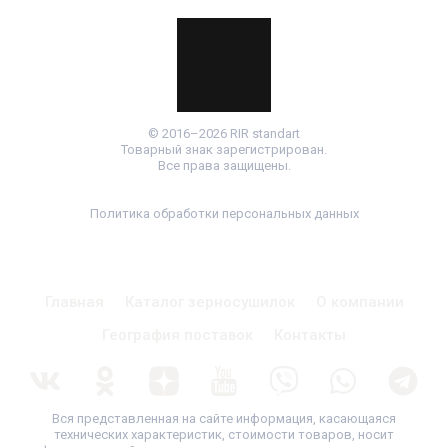
© 2016–2026 RIR standart
Товарный знак зарегистрирован.
Все права защищены.
Политика обработки персональных данных
Главная
Каталог зерносушилок
О компании
География поставок
Контакты
Вся представленная на сайте информация, касающаяся
технических характеристик, стоимости товаров, носит