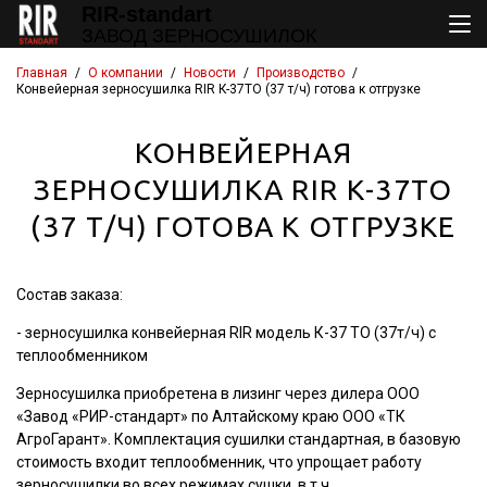
RIR-standart
ЗАВОД ЗЕРНОСУШИЛОК
Главная
/
О компании
/
Новости
/
Производство
/
Конвейерная зерносушилка RIR К-37ТО (37 т/ч) готова к отгрузке
КОНВЕЙЕРНАЯ
ЗЕРНОСУШИЛКА RIR К-37ТО
(37 Т/Ч) ГОТОВА К ОТГРУЗКЕ
Состав заказа:
- зерносушилка конвейерная RIR модель К-37 ТО (37т/ч) с
теплообменником
Зерносушилка приобретена в лизинг через дилера ООО
«Завод «РИР-стандарт» по Алтайскому краю ООО «ТК
АгроГарант». Комплектация сушилки стандартная, в базовую
стоимость входит теплообменник, что упрощает работу
зерносушилки во всех режимах сушки, в т.ч.