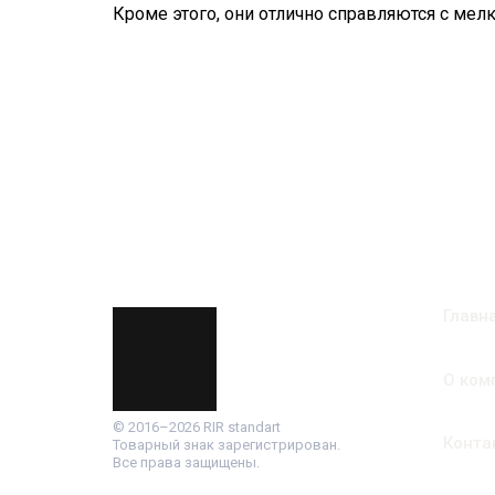
Кроме этого, они отлично справляются с ме
Главн
О ком
© 2016–2026 RIR standart
Конта
Товарный знак зарегистрирован.
Все права защищены.