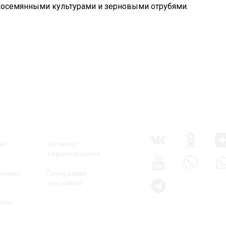
лкосемянными культурами и зерновыми отрубями.
ая
Каталог
зерносушилок
пании
География
поставок
кты