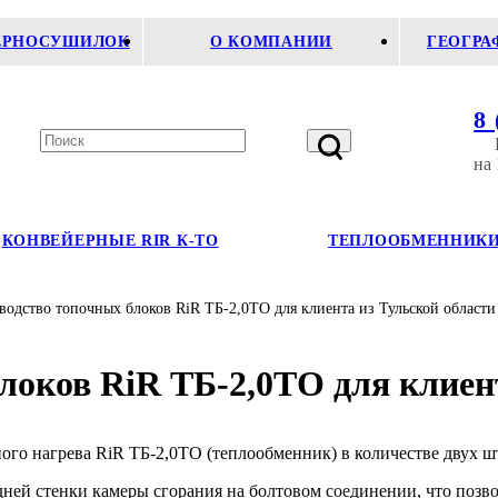
ЗЕРНОСУШИЛОК
О КОМПАНИИ
ГЕОГРА
8 
на 
КОНВЕЙЕРНЫЕ RIR К-ТО
ТЕПЛООБМЕННИКИ
водство топочных блоков RiR ТБ-2,0ТО для клиента из Тульской области
локов RiR ТБ-2,0ТО для клиент
го нагрева RiR ТБ-2,0ТО (теплообменник) в количестве двух шт
дней стенки камеры сгорания на болтовом соединении, что поз