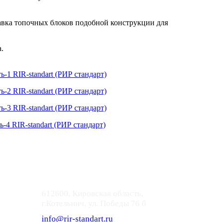
тавка топочных блоков подобной конструкции для
.
612600, Кировская область,
г.Котельнич, ул. Победы 76 б
info@rir-standart.ru