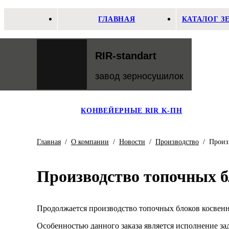
ГЛАВНАЯ
КАТАЛОГ 
RIR-standart
завод зерносушилок
КОНВЕЙЕРНЫЕ RIR K-ПН
Главная
/
О компании
/
Новости
/
Производство
/
Произ
Производство топочных б
Продолжается производство топочных блоков косвенно
Особенностью данного заказа является исполнение за