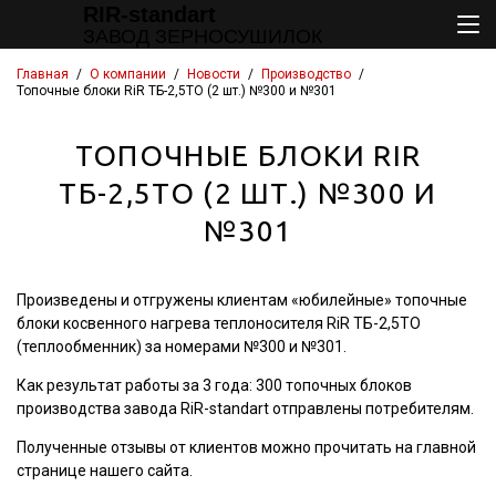
RIR-standart
ЗАВОД ЗЕРНОСУШИЛОК
Главная
/
О компании
/
Новости
/
Производство
/
Топочные блоки RiR ТБ-2,5ТО (2 шт.) №300 и №301
ТОПОЧНЫЕ БЛОКИ RIR
ТБ-2,5ТО (2 ШТ.) №300 И
№301
Произведены и отгружены клиентам «юбилейные» топочные
блоки косвенного нагрева теплоносителя RiR ТБ-2,5ТО
(теплообменник) за номерами №300 и №301.
Как результат работы за 3 года: 300 топочных блоков
производства завода RiR-standart отправлены потребителям.
Полученные отзывы от клиентов можно прочитать на главной
странице нашего сайта.