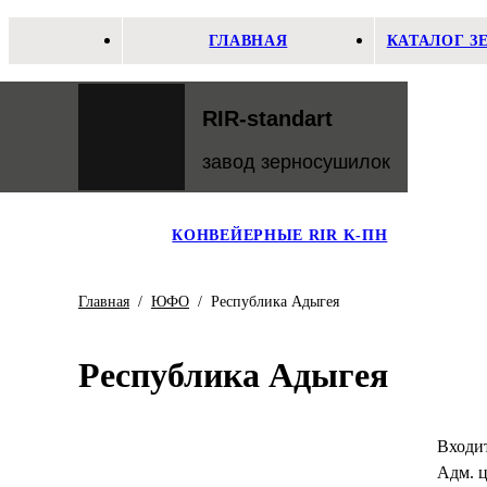
ГЛАВНАЯ
КАТАЛОГ 
RIR-standart
завод зерносушилок
КОНВЕЙЕРНЫЕ RIR K-ПН
Главная
/
ЮФО
/
Республика Адыгея
Республика Адыгея
Входи
Адм. ц