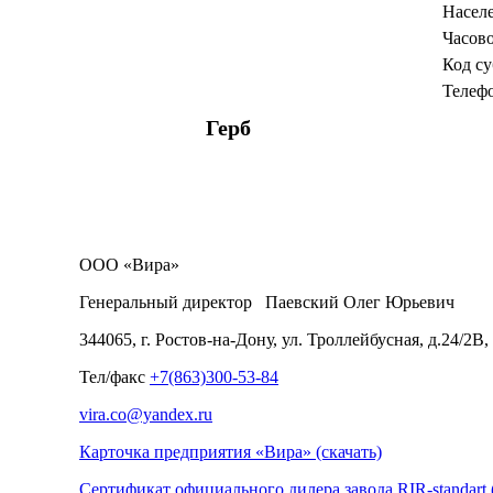
Населе
Часов
Код су
Телефо
Герб
ООО «Вира»
Генеральный директор Паевский Олег Юрьевич
344065, г. Ростов-на-Дону, ул. Троллейбусная, д.24/2В,
Тел/факс
+7(863)300-53-84
vira.co@yandex.ru
Карточка предприятия «Вира» (скачать)
Сертификат официального дилера завода RIR-standart 