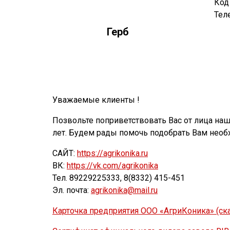
Код
Тел
Герб
Уважаемые клиенты !
Позвольте поприветствовать Вас от лица на
лет. Будем рады помочь подобрать Вам необ
САЙТ:
https://agrikonika.ru
ВК:
https://vk.com/agrikonika
Тел. 89229225333, 8(8332) 415-451
Эл. почта:
agrikonika@mail.ru
Карточка предприятия ООО «АгриКоника» (ска