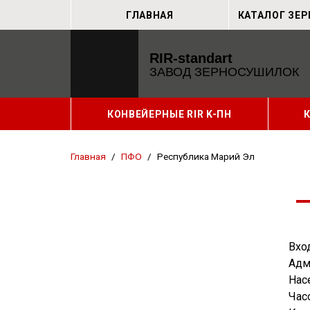
ГЛАВНАЯ
КАТАЛОГ ЗЕ
RIR-standart
ЗАВОД ЗЕРНОСУШИЛОК
КОНВЕЙЕРНЫЕ RIR K-ПН
Главная
/
ПФО
/
Республика Марий Эл
Вхо
Адм
Насе
Час