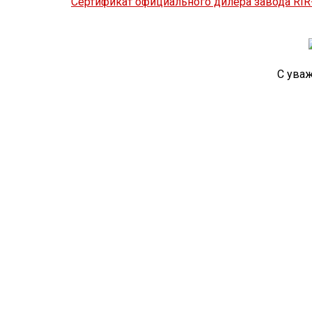
Сертификат официального дилера завода RIR-s
С ува