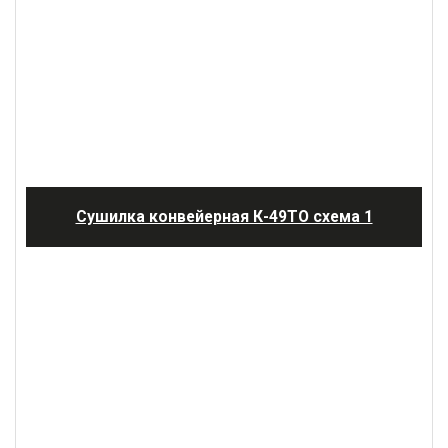
Сушилка конвейерная К-49ТО схема 1