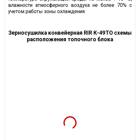
влажности атмосферного воздуха не более 70% с
Транспортный
Д*Ш*В
16500 * 3490
учетом работы зоны охлаждения.
размер сушильного
* 3580
модуля
Транспортный вес
кг
13 500
Зерносушилка конвейерная RIR К-49ТО схемы
сушильного модуля
расположения топочного блока