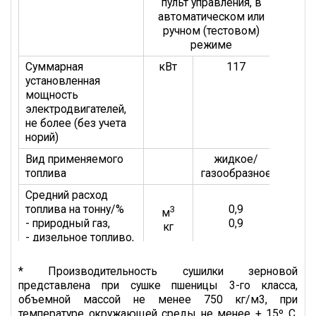
пульт управления, в
автоматическом или
ручном (тестовом)
режиме
Суммарная
кВт
117
установленная
мощность
электродвигателей,
не более (без учета
норий)
Вид применяемого
жидкое/
топлива
газообразное
Средний расход
топлива на тонну/%
0,9
3
м
- природный газ,
0,9
кг
- дизельное топливо,
Обслуживающий
чел.
1
* Производительность сушилки зерновой
персонал
представлена при сушке пшеницы 3-го класса,
объемной массой не менее 750 кг/м3, при
Срок службы
лет
10
температуре окружающей среды не менее + 15º С,