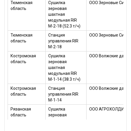
Тюменская
Сушилка
ООО Зерновые Сист
область
зерновая
шахтная
модульная RIR
М-2-18 (52.3 т/ч)
Тюменская
Станция
ООО Зерновые Сист
область
управления RIR
М-2-18
Костромская
Сушилка
ООО Волжские дали
область
зерновая
шахтная
модульная RIR
М-1-14 (38.3 т/ч)
Костромская
Станция
ООО Волжские дали
область
управления RIR
М-1-14
Рязанская
Сушилка
ООО АГРОХОЛДИНГ 
область
зерновая
шахтная
модульная RIR