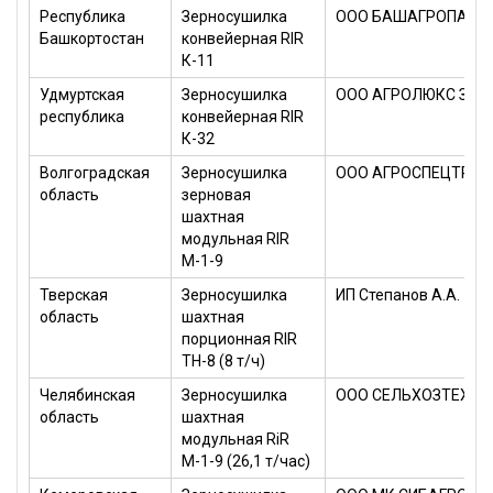
Республика
Зерносушилка
ООО БАШАГРОПАРТ
Башкортостан
конвейерная RIR
К-11
Удмуртская
Зерносушилка
ООО АГРОЛЮКС ЗАП
республика
конвейерная RIR
К-32
Волгоградская
Зерносушилка
ООО АГРОСПЕЦТРЕЙ
область
зерновая
шахтная
модульная RIR
М-1-9
Тверская
Зерносушилка
ИП Степанов А.А.
область
шахтная
порционная RIR
ТН-8 (8 т/ч)
Челябинская
Зерносушилка
ООО СЕЛЬХОЗТЕХНИ
область
шахтная
модульная RiR
М-1-9 (26,1 т/час)