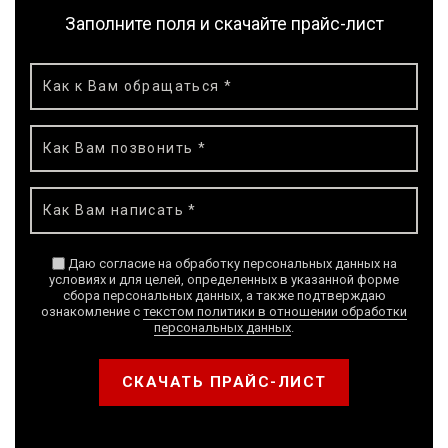
модульная RIR
Заполните поля и скачайте прайс-лист
М-1-5 (15 т/ч)
Белгородская
Сушилка
ООО НОВООСКОЛЬСК
область
зерновая
шахтная
модульная RIR
М-1-5 (15 т/ч)
Республика
Сушилка
ООО ИНТЕРЛИЗИНГ
Татарстан
зерновая
шахтная
модульная RIR
М-2-14 (42.5 т/ч)
Даю согласие на обработку персональных данных на
условиях и для целей, определенных в указанной форме
Приморский
Сушилка
ООО ДАЛЬАГРОЛИГ
сбора персональных данных, а также подтверждаю
край
зерновая
ознакомление с
текстом политики в отношении обработки
шахтная
персональных данных
.
модульная RIR
М-2-18 (52.3 т/ч)
СКАЧАТЬ ПРАЙС-ЛИСТ
Липецкая
Сушилка
АО ЗЕРОС
область
зерновая
шахтная