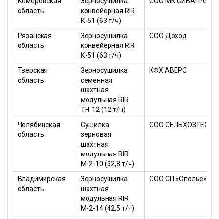
Кемеровская
Зерносушилка
ООО МК СИБАГРОМА
область
конвейерная RIR
К-51 (63 т/ч)
Рязанская
Зерносушилка
ООО Доход
область
конвейерная RIR
К-51 (63 т/ч)
Тверская
Зерносушилка
КФХ АВЕРС
область
семенная
шахтная
модульная RIR
ТН-12 (12 т/ч)
Челябинская
Сушилка
ООО СЕЛЬХОЗТЕХНИ
область
зерновая
шахтная
модульная RIR
М-2-10 (32,8 т/ч)
Владимирская
Зерносушилка
ООО СП «Ополье»
область
шахтная
модульная RIR
М-2-14 (42,5 т/ч)