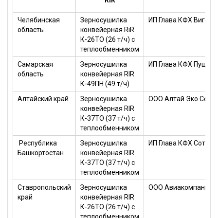
Челябинская
Зерносушилка
ИП Глава КФХ Вигелин
область
конвейерная RiR
К-26ТО (26 т/ч) с
теплообменником
Самарская
Зерносушилка
ИП Глава КФХ Пушкар
область
конвейерная RIR
К-49ПН (49 т/ч)
Алтайский край
Зерносушилка
ООО Алтай Эко Сорт
конвейерная RIR
К-37ТО (37 т/ч) с
теплообменником
Республика
Зерносушилка
ИП Глава КФХ Сотник
Башкортостан
конвейерная RIR
К-37ТО (37 т/ч) с
теплообменником
Ставропольский
Зерносушилка
ООО Авиакомпания 
край
конвейерная RIR
К-26ТО (26 т/ч) с
теплообменником