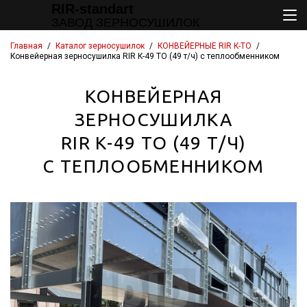
RIR-standart
ЗАВОД ЗЕРНОСУШИЛОК
Главная
/
Каталог зерносушилок
/
КОНВЕЙЕРНЫЕ RIR К-ТО
/
Конвейерная зерносушилка
RIR К-49 ТО (49 т/ч)
с теплообменником
КОНВЕЙЕРНАЯ
ЗЕРНОСУШИЛКА
RIR К-49 ТО (49 Т/Ч)
С ТЕПЛООБМЕННИКОМ