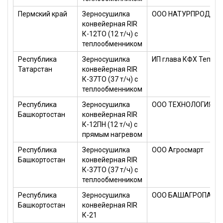
Пермский край
Зерносушилка
ООО НАТУРПРОДУК
конвейерная RIR
К-12ТО (12 т/ч) с
теплообменником
Республика
Зерносушилка
ИП глава КФХ Тепсурк
Татарстан
конвейерная RIR
К-37ТО (37 т/ч) с
теплообменником
Республика
Зерносушилка
ООО ТЕХНОЛОГИЯ
Башкортостан
конвейерная RIR
К-12ПН (12 т/ч) с
прямым нагревом
Республика
Зерносушилка
ООО Агросмарт
Башкортостан
конвейерная RIR
К-37ТО (37 т/ч) с
теплообменником
Республика
Зерносушилка
ООО БАШАГРОПАРТ
Башкортостан
конвейерная RIR
К-21