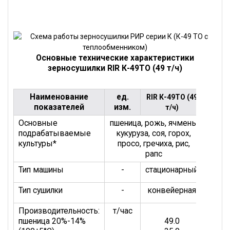
Основные технические характеристики
зерносушилки RIR К-49ТО (49 т/ч)
Наименование
ед.
RIR К-49ТО (49
показателей
изм.
т/ч)
Основные
пшеница, рожь, ячмень,
подрабатываемые
кукуруза, соя, горох,
культуры*
просо, гречиха, рис,
рапс
Тип машины
-
стационарный
Тип сушилки
-
конвейерная
Производительность:
т/час
пшеница 20%-14%
49.0