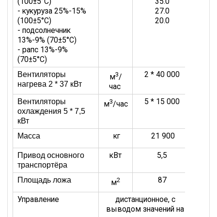
(100±5°С)
35.0
- кукуруза 25%-15%
27.0
(100±5°С)
20.0
- подсолнечник
13%-9% (70±5°С)
- рапс 13%-9%
(70±5°С)
2 * 40 000
Вентиляторы
3
м
/
нагрева 2 * 37 кВт
час
5 * 15 000
Вентиляторы
3
м
/час
охлаждения 5 * 7,5
кВт
кг
21 900
Масса
кВт
5,5
Привод основного
транспортёра
87
Площадь ложа
2
м
Управление
дистанционное, с
выводом значений на